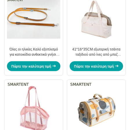
Όλες οι ηλικίες Καλό εξοπλισμό
41*16*35CM εξωτερική τσάντα
για κατοικίδια ανθεκτικά γνήσια
ταξιδιού από ίνες από μπεζ
δερμάτινα σκυλιά λουριά μόδα
Πολυέστερ διπλώσιμη ελαφριά
σύγχρονη πολυτελή αξεσουάρ για
βολική αποθήκευση ιδανική για
Πάρτε την καλύτερη τιμή
Πάρτε την καλύτερη τιμή
κομψά κατοικίδια και ιδιοκτήτες
τους ιδιοκτήτες κατοικίδιων ζώων