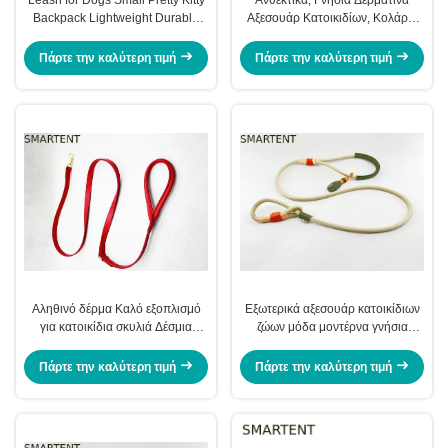
Backpack Lightweight Durable
Αξεσουάρ Κατοικιδίων, Κολάρα,
Ideal For Training Walking And
Λουριά, Κατάλληλα για Σκύλους,
Outdoor Activities
Γάτες, Κουνέλια, Πολυτελή
Πάρτε την καλύτερη τιμή
Πάρτε την καλύτερη τιμή
Αξεσουάρ που Παρέχουν Κομψές
και Ανθεκτικές Λύσεις για
Κατοικίδια
Αληθινό δέρμα Καλό εξοπλισμό
Εξωτερικά αξεσουάρ κατοικίδιων
για κατοικίδια σκυλιά Δέσμια
ζώων μόδα μοντέρνα γνήσια
σκυλιά εσωτερικό εξωτερικό
δερμάτινα νάιλον σκυλοδέσμια
ανθεκτικό κομψό άνετο σχεδιασμό
Πάρτε την καλύτερη τιμή
Πάρτε την καλύτερη τιμή
για καθημερινότητα