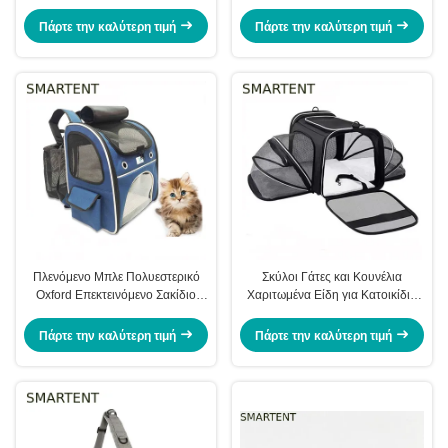
παιχνιδιάρικο, διασκεδαστικό
προμήθειες 62x35x39cm της Pet
στυλ, σακίδιο πεζοπορίας
σπιτιών χαριτωμένες
Πάρτε την καλύτερη τιμή
Πάρτε την καλύτερη τιμή
(Unisex)
Πλενόμενο Μπλε Πολυεστερικό
Σκύλοι Γάτες και Κουνέλια
Oxford Επεκτεινόμενο Σακίδιο
Χαριτωμένα Είδη για Κατοικίδια
Πλάτης για Κατοικίδια, Ανθεκτικό,
Διασκεδαστικό Στυλ Μάσημα
Μη Τοξικό, Ιδανικό για
Παιχνίδι Ύπνος Λειτουργίες Γκρι
Πάρτε την καλύτερη τιμή
Πάρτε την καλύτερη τιμή
Εσωτερικούς και Εξωτερικούς
Κατιονικό Πολυεστέρας
Χώρους, για Ιδιοκτήτες
Πολυλειτουργικό Υπαίθριο Ταξίδι
Κατοικίδιων που Χρειάζονται
Μεταφορά Τσάντα Χειρός
Ασφαλή και Εύκολα στον
Καθαρισμό Εξοπλισμό Ταξιδιού