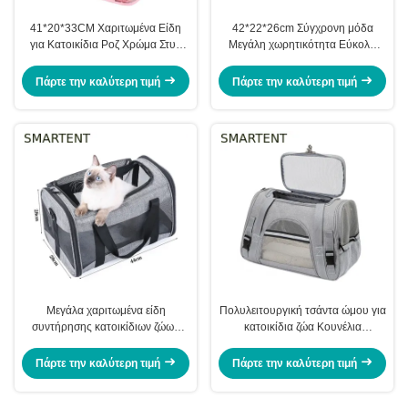
41*20*33CM Χαριτωμένα Είδη
42*22*26cm Σύγχρονη μόδα
για Κατοικίδια Ροζ Χρώμα Στυλ
Μεγάλη χωρητικότητα Εύκολη
Διασκεδαστικό Παιχνιδιάρικο
αναπνευστική Οξφόρδης άνετη
Σχεδιασμένο Τσάντα Χειρός για
μεταφοράς κατοικίδιων ζώων
Πάρτε την καλύτερη τιμή
Πάρτε την καλύτερη τιμή
Εκδρομές Κατοικίδιων
Μεγάλα χαριτωμένα είδη
Πολυλειτουργική τσάντα ώμου για
συντήρησης κατοικίδιων ζώων
κατοικίδια ζώα Κουνέλια
Unisex Indoor Outdoor Gear για
Κατάλληλα Αγαπητά περιουσιακά
ενεργά κατοικίδια ζώα με άνετα
στοιχεία για κατοικίδια ζώα για
Πάρτε την καλύτερη τιμή
Πάρτε την καλύτερη τιμή
κολάρα Leashes and Carriers
όλες τις ηλικίες άνετα ανθεκτικά
κομψά αξεσουάρ για κατοικίδια