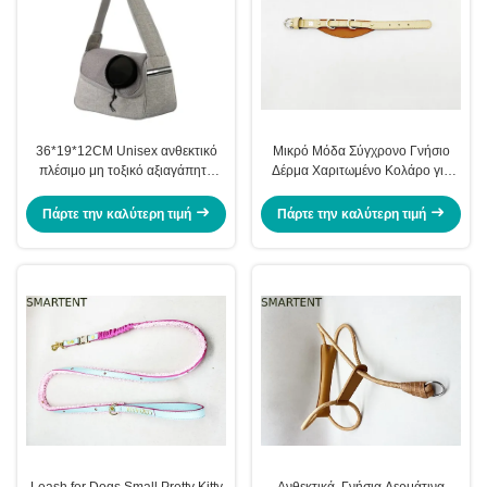
36*19*12CM Unisex ανθεκτικό
Μικρό Μόδα Σύγχρονο Γνήσιο
πλέσιμο μη τοξικό αξιαγάπητη
Δέρμα Χαριτωμένο Κολάρο για
ανθεκτικότητα γκρίζα οξφόρδης
Κατοικίδια Λουρί Σχεδιασμένο για
κατοικίδιο
Σκύλους Γάτες και Κουνέλια
Πάρτε την καλύτερη τιμή
Πάρτε την καλύτερη τιμή
Πρακτικά Μοντέρνα Αξεσουάρ
Leash for Dogs Small Pretty Kitty
Ανθεκτικά, Γνήσια Δερμάτινα