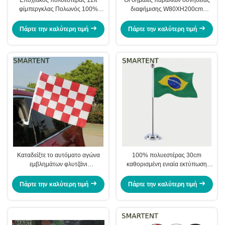
φίμπεργκλας Πολωνός 100%
διαφήμισης W80XH200cm
αλουμινίου σημαιών φτερών
κυλούν επάνω την εκτύπωση
συνήθειας
Quadri εμβλημάτων
Πάρτε την καλύτερη τιμή
Πάρτε την καλύτερη τιμή
Καταδείξτε το αυτόματο αγώνα
100% πολυεστέρας 30cm
εμβλημάτων φλυτζάνι
καθορισμένη ενιαία εκτύπωση
αναρρόφησης εμβλημάτων
στάσεων CMYK Πολωνού
12x18inch σημαιών πολυεστέρα
σημαιών γραφείων σατέν
Πάρτε την καλύτερη τιμή
Πάρτε την καλύτερη τιμή
αυτόματο