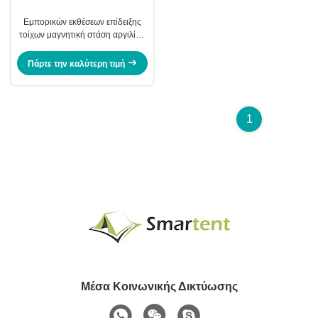
Εμπορικών εκθέσεων επίδειξης
τοίχων μαγνητική στάση αργιλίου
εμβλημάτων πολυεστέρα λαϊκή
επάνω
Πάρτε την καλύτερη τιμή
1
Μέσα Κοινωνικής Δικτύωσης