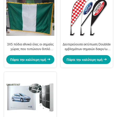
3X5 πόδια εθνικά όλες οι σημαίες
Δευτερεύουσα εκτύπωση Doublde
χώρας που τυπώνουν διπλό
εμβλημάτων σημαιών δακρυ'ων
πλαισιωμένο νάυλον Polyeser
συνήθειας εμβλημάτων δακρυ'ων
πολυεστέρα προωθητική
Πάρτε την καλύτερη τιμή
Πάρτε την καλύτερη τιμή