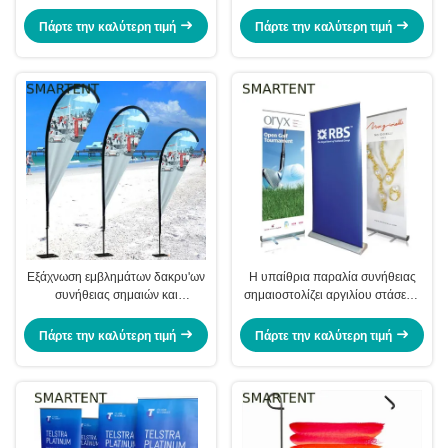
εποχιακές σημαίες φτερών αέρα
Πολωνός εμβλημάτων δακρυ'ων
εξάχνωσης EXPO
σημαιών προωθητικό
Πάρτε την καλύτερη τιμή
Πάρτε την καλύτερη τιμή
Εξάχνωση εμβλημάτων δακρυ'ων
Η υπαίθρια παραλία συνήθειας
συνήθειας σημαιών και
σημαιοστολίζει αργιλίου στάσεων
εμβλημάτων δακρυ'ων παραλιών
τον εισελκόμενο ρόλο PVC
Swooper
επίδειξης προωθητικό επάνω στο
Πάρτε την καλύτερη τιμή
Πάρτε την καλύτερη τιμή
έμβλημα