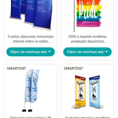
Ο ρόλος εξάχνωσης πολυεστέρα
100D η παραλία συνήθειας
στέκεται επάνω το σχέδιο
μεταφοράς θερμότητας
80X200cm μεγάλος ρόλος
πολυεστέρα σημαιοστολίζει το
βάσεων επάνω στο έμβλημα
ομοφυλοφιλικό έμβλημα κήπων
Πάρτε την καλύτερη τιμή
Πάρτε την καλύτερη τιμή
υπερηφάνειας ουράνιων τόξων
Εποχιακός πολυεστέρας 12ft
Οι σημαίες παραλιών συνήθειας