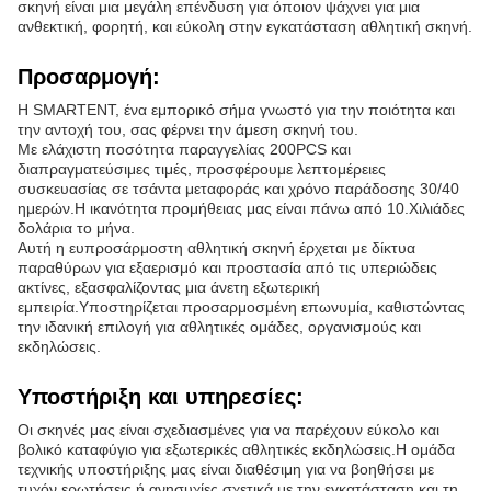
σκηνή είναι μια μεγάλη επένδυση για όποιον ψάχνει για μια
ανθεκτική, φορητή, και εύκολη στην εγκατάσταση αθλητική σκηνή.
Προσαρμογή:
Η SMARTENT, ένα εμπορικό σήμα γνωστό για την ποιότητα και
την αντοχή του, σας φέρνει την άμεση σκηνή του.
Με ελάχιστη ποσότητα παραγγελίας 200PCS και
διαπραγματεύσιμες τιμές, προσφέρουμε λεπτομέρειες
συσκευασίας σε τσάντα μεταφοράς και χρόνο παράδοσης 30/40
ημερών.Η ικανότητα προμήθειας μας είναι πάνω από 10.Χιλιάδες
δολάρια το μήνα.
Αυτή η ευπροσάρμοστη αθλητική σκηνή έρχεται με δίκτυα
παραθύρων για εξαερισμό και προστασία από τις υπεριώδεις
ακτίνες, εξασφαλίζοντας μια άνετη εξωτερική
εμπειρία.Υποστηρίζεται προσαρμοσμένη επωνυμία, καθιστώντας
την ιδανική επιλογή για αθλητικές ομάδες, οργανισμούς και
εκδηλώσεις.
Υποστήριξη και υπηρεσίες:
Οι σκηνές μας είναι σχεδιασμένες για να παρέχουν εύκολο και
βολικό καταφύγιο για εξωτερικές αθλητικές εκδηλώσεις.Η ομάδα
τεχνικής υποστήριξης μας είναι διαθέσιμη για να βοηθήσει με
τυχόν ερωτήσεις ή ανησυχίες σχετικά με την εγκατάσταση και τη