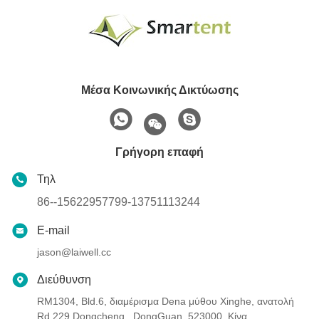
Μέσα Κοινωνικής Δικτύωσης
Γρήγορη επαφή
Τηλ
86--15622957799-13751113244
E-mail
jason@laiwell.cc
Διεύθυνση
RM1304, Bld.6, διαμέρισμα Dena μύθου Xinghe, ανατολή
Rd 229 Dongcheng., DongGuan, 523000, Κίνα.