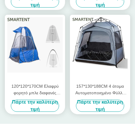
Αναδυόμενες σκηνές
ισχυρό χάλυβα πλαίσιο UV
τιμή
τιμή
ιδιωτικής ζωής με πλήρη
προστασία Πολυέστερο
κάλυψη και άμεση ρύθμιση
120*120*170CM Ελαφρύ
157*130*188CM 4 άτομα
φορητό μπλε διαφανές
Αυτοματοποιημένο Φύλλο
αδιάβροχο πολυεστέρα Pop
Γυαλιού Γκρι Πολυεστέρα
Πάρτε την καλύτερη
Πάρτε την καλύτερη
Up αθλητικές σκηνές
Pop Up Αθλητική σκηνή
τιμή
τιμή
Ανερόστεγη Μία στρώση
Εύκολη ρύθμιση