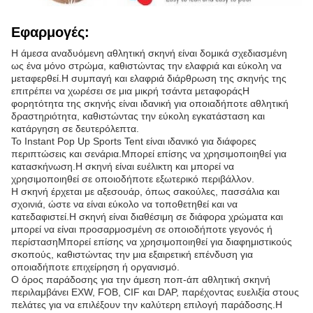
Εφαρμογές:
Η άμεσα αναδυόμενη αθλητική σκηνή είναι δομικά σχεδιασμένη
ως ένα μόνο στρώμα, καθιστώντας την ελαφριά και εύκολη να
μεταφερθεί.Η συμπαγή και ελαφριά διάρθρωση της σκηνής της
επιτρέπει να χωρέσει σε μια μικρή τσάντα μεταφοράςΗ
φορητότητα της σκηνής είναι ιδανική για οποιαδήποτε αθλητική
δραστηριότητα, καθιστώντας την εύκολη εγκατάσταση και
κατάργηση σε δευτερόλεπτα.
Το Instant Pop Up Sports Tent είναι ιδανικό για διάφορες
περιπτώσεις και σενάρια.Μπορεί επίσης να χρησιμοποιηθεί για
κατασκήνωση.Η σκηνή είναι ευέλικτη και μπορεί να
χρησιμοποιηθεί σε οποιοδήποτε εξωτερικό περιβάλλον.
Η σκηνή έρχεται με αξεσουάρ, όπως σακούλες, πασσάλια και
σχοινιά, ώστε να είναι εύκολο να τοποθετηθεί και να
κατεδαφιστεί.Η σκηνή είναι διαθέσιμη σε διάφορα χρώματα και
μπορεί να είναι προσαρμοσμένη σε οποιοδήποτε γεγονός ή
περίστασηΜπορεί επίσης να χρησιμοποιηθεί για διαφημιστικούς
σκοπούς, καθιστώντας την μια εξαιρετική επένδυση για
οποιαδήποτε επιχείρηση ή οργανισμό.
Ο όρος παράδοσης για την άμεση ποπ-άπ αθλητική σκηνή
περιλαμβάνει EXW, FOB, CIF και DAP, παρέχοντας ευελιξία στους
πελάτες για να επιλέξουν την καλύτερη επιλογή παράδοσης.Η