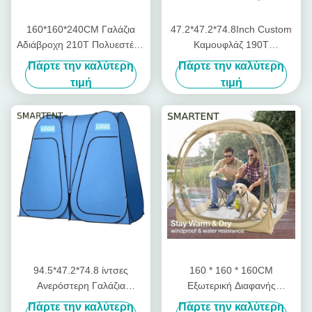
160*160*240CM Γαλάζια
47.2*47.2*74.8Inch Custom
Αδιάβροχη 210T Πολυεστέρα
Καμουφλάζ 190T
Pop Up σκηνές ιδιωτικής
Πολυεστέρα Pop Up
Πάρτε την καλύτερη
Πάρτε την καλύτερη
ζωής με υπεριώδη
προσωπικές σκηνές με
τιμή
τιμή
προστασία για κάμπινγκ και
υπεριώδη προστασία
εξωτερικές εκδηλώσεις
Αδιάβροχο σχέδιο
94.5*47.2*74.8 ίντσες
160 * 160 * 160CM
Ανερόστερη Γαλάζια
Εξωτερική Διαφανής
Πολυέστερ 190T
Καμπινγκ Pop Up Τάντα με
Πάρτε την καλύτερη
Πάρτε την καλύτερη