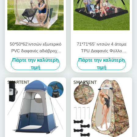
50*50*62'ιντσών εξωτερικό
71*71*65' ιντσών 4 άτομα
PVC διαφανές αδιάβροχο
TPU Διαφανές Φύλλο
μονοστρώμα Φυτογυάλινο
Φύλακα Γρήγορη ρύθμιση
Πάρτε την καλύτερη
Πάρτε την καλύτερη
πλαίσιο Pop Up Αθλητική
Αδιάβροχη Προστασία UV
τιμή
τιμή
σκηνή με υπεριώδη
Pop Up Αθλητική σκηνή
προστασία