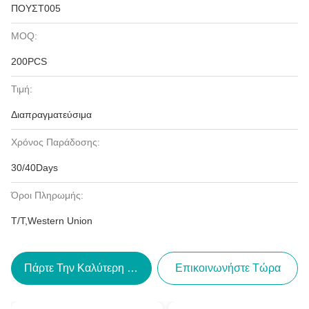
ΠΟΥΣΤ005
MOQ:
200PCS
Τιμή:
Διαπραγματεύσιμα
Χρόνος Παράδοσης:
30/40Days
Όροι Πληρωμής:
T/T,Western Union
Πάρτε Την Καλύτερη Τιμή
Επικοινωνήστε Τώρα