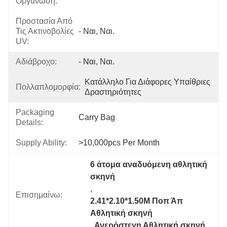
Οργάνωση:
Προστασία Από
Τις Ακτινοβολίες
- Ναι, Ναι.
UV:
Αδιάβροχο:
- Ναι, Ναι.
Κατάλληλο Για Διάφορες Υπαίθριες 
Πολλαπλομορφία:
Δραστηριότητες
Packaging
Carry Bag
Details:
Supply Ability:
>10,000pcs Per Month
6 άτομα αναδυόμενη αθλητική 
σκηνή
, 
Επισημαίνω:
2.41*2.10*1.50M Ποπ Άπ 
Αθλητική σκηνή
, 
Ανερόστεγη Αθλητική σκηνή