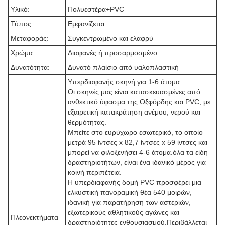
Υλικό:
Πολυεστέρα+PVC
Τύπος:
Εμφανίζεται
Μεταφοράς:
Συγκεντρωμένο και ελαφρύ
Χρώμα:
Διαφανές ή προσαρμοσμένο
Δυνατότητα:
Δυνατό πλαίσιο από υαλοπλαστική
Υπερδιαφανής σκηνή για 1-6 άτομα
Οι σκηνές μας είναι κατασκευασμένες από
ανθεκτικό ύφασμα της Οξφόρδης και PVC, με
εξαιρετική κατακράτηση ανέμου, νερού και
θερμότητας.
Μπείτε στο ευρύχωρο εσωτερικό, το οποίο
μετρά 95 ίντσες x 82,7 ίντσες x 59 ίντσες και
μπορεί να φιλοξενήσει 4-6 άτομα.όλα τα είδη
δραστηριοτήτων, είναι ένα ιδανικό μέρος για
κοινή περιπέτεια.
Η υπερδιαφανής δομή PVC προσφέρει μια
ελκυστική πανοραμική θέα 540 μοιρών,
ιδανική για παρατήρηση των αστεριών,
εξωτερικούς αθλητικούς αγώνες και
Πλεονεκτήματα
δραστηριότητες ενθουσιασμού.Περιβάλλεται