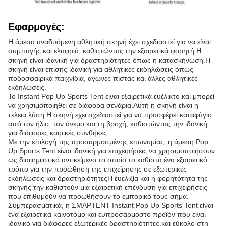
Εφαρμογές:
Η άμεσα αναδυόμενη αθλητική σκηνή έχει σχεδιαστεί για να είναι
συμπαγής και ελαφριά, καθιστώντας την εξαιρετικά φορητή.Η
σκηνή είναι ιδανική για δραστηριότητες όπως η κατασκήνωση.Η
σκηνή είναι επίσης ιδανική για αθλητικές εκδηλώσεις όπως
ποδοσφαιρικά παιχνίδια, αγώνες πίστας και άλλες αθλητικές
εκδηλώσεις.
Το Instant Pop Up Sports Tent είναι εξαιρετικά ευέλικτο και μπορεί
να χρησιμοποιηθεί σε διάφορα σενάρια.Αυτή η σκηνή είναι η
τέλεια λύση.Η σκηνή έχει σχεδιαστεί για να προσφέρει καταφύγιο
από τον ήλιο, τον άνεμο και τη βροχή, καθιστώντας την ιδανική
για διάφορες καιρικές συνθήκες.
Με την επιλογή της προσαρμοσμένης επωνυμίας, η άμεση Pop
Up Sports Tent είναι ιδανική για επιχειρήσεις να χρησιμοποιήσουν
ως διαφημιστικό αντικείμενο.το οποίο το καθιστά ένα εξαιρετικό
τρόπο για την προώθηση της επιχείρησης σε εξωτερικές
εκδηλώσεις και δραστηριότητεςΗ ευελιξία και η φορητότητα της
σκηνής την καθιστούν μια εξαιρετική επένδυση για επιχειρήσεις
που επιθυμούν να προωθήσουν το εμπορικό τους σήμα.
Συμπερασματικά, η ΣΜΑΡΤΕΝΤ Instant Pop Up Sports Tent είναι
ένα εξαιρετικά καινοτόμο και ευπροσάρμοστο προϊόν που είναι
ιδανικό για διάφορες εξωτερικές δραστηριότητες.και εύκολο στη