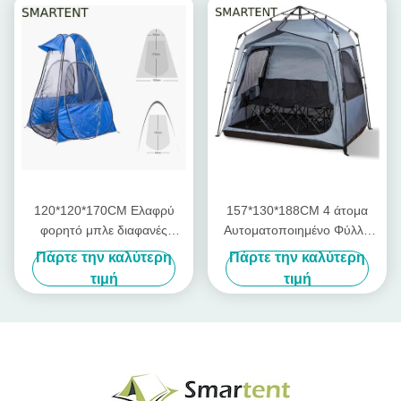
120*120*170CM Ελαφρύ
157*130*188CM 4 άτομα
φορητό μπλε διαφανές
Αυτοματοποιημένο Φύλλο
αδιάβροχο πολυεστέρα Pop
Γυαλιού Γκρι Πολυεστέρα
Πάρτε την καλύτερη
Πάρτε την καλύτερη
Up αθλητικές σκηνές
Pop Up Αθλητική σκηνή
τιμή
τιμή
Ανερόστεγη Μία στρώση
Εύκολη ρύθμιση