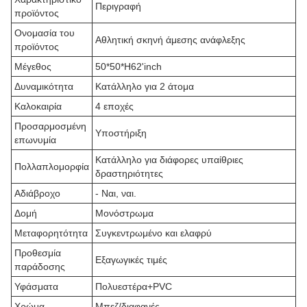
Περιγραφή
προϊόντος
Ονομασία του
Αθλητική σκηνή άμεσης ανάφλεξης
προϊόντος
Μέγεθος
50*50*H62'inch
Δυναμικότητα
Κατάλληλο για 2 άτομα
Καλοκαιρία
4 εποχές
Προσαρμοσμένη
Υποστήριξη
επωνυμία
Κατάλληλο για διάφορες υπαίθριες
Πολλαπλομορφία
δραστηριότητες
Αδιάβροχο
- Ναι, ναι.
Δομή
Μονόστρωμα
Μεταφορητότητα
Συγκεντρωμένο και ελαφρύ
Προθεσμία
Εξαγωγικές τιμές
παράδοσης
Υφάσματα
Πολυεστέρα+PVC
Χρώμα
Μπεζ/διαφανές