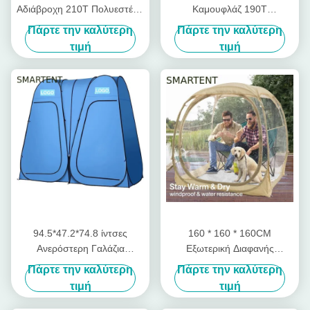
Αδιάβροχη 210T Πολυεστέρα
Καμουφλάζ 190T
Pop Up σκηνές ιδιωτικής
Πολυεστέρα Pop Up
Πάρτε την καλύτερη
Πάρτε την καλύτερη
ζωής με υπεριώδη
προσωπικές σκηνές με
τιμή
τιμή
προστασία για κάμπινγκ και
υπεριώδη προστασία
εξωτερικές εκδηλώσεις
Αδιάβροχο σχέδιο
94.5*47.2*74.8 ίντσες
160 * 160 * 160CM
Ανερόστερη Γαλάζια
Εξωτερική Διαφανής
Πολυέστερ 190T
Καμπινγκ Pop Up Τάντα με
Πάρτε την καλύτερη
Πάρτε την καλύτερη
Αναδυόμενες σκηνές
ισχυρό χάλυβα πλαίσιο UV
τιμή
τιμή
ιδιωτικής ζωής με πλήρη
προστασία Πολυέστερο
κάλυψη και άμεση ρύθμιση