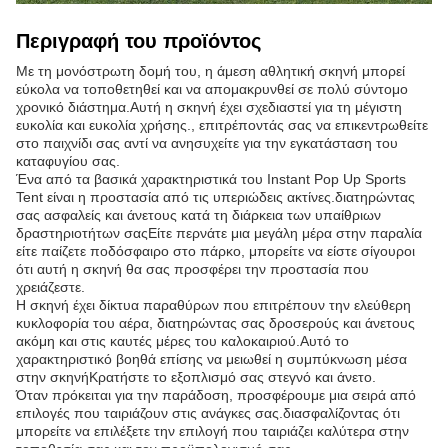
Περιγραφή του προϊόντος
Με τη μονόστρωτη δομή του, η άμεση αθλητική σκηνή μπορεί
εύκολα να τοποθετηθεί και να απομακρυνθεί σε πολύ σύντομο
χρονικό διάστημα.Αυτή η σκηνή έχει σχεδιαστεί για τη μέγιστη
ευκολία και ευκολία χρήσης., επιτρέποντάς σας να επικεντρωθείτε
στο παιχνίδι σας αντί να ανησυχείτε για την εγκατάσταση του
καταφυγίου σας.
Ένα από τα βασικά χαρακτηριστικά του Instant Pop Up Sports
Tent είναι η προστασία από τις υπεριώδεις ακτίνες.διατηρώντας
σας ασφαλείς και άνετους κατά τη διάρκεια των υπαίθριων
δραστηριοτήτων σαςΕίτε περνάτε μια μεγάλη μέρα στην παραλία
είτε παίζετε ποδόσφαιρο στο πάρκο, μπορείτε να είστε σίγουροι
ότι αυτή η σκηνή θα σας προσφέρει την προστασία που
χρειάζεστε.
Η σκηνή έχει δίκτυα παραθύρων που επιτρέπουν την ελεύθερη
κυκλοφορία του αέρα, διατηρώντας σας δροσερούς και άνετους
ακόμη και στις καυτές μέρες του καλοκαιριού.Αυτό το
χαρακτηριστικό βοηθά επίσης να μειωθεί η συμπύκνωση μέσα
στην σκηνήΚρατήστε το εξοπλισμό σας στεγνό και άνετο.
Όταν πρόκειται για την παράδοση, προσφέρουμε μια σειρά από
επιλογές που ταιριάζουν στις ανάγκες σας.διασφαλίζοντας ότι
μπορείτε να επιλέξετε την επιλογή που ταιριάζει καλύτερα στην