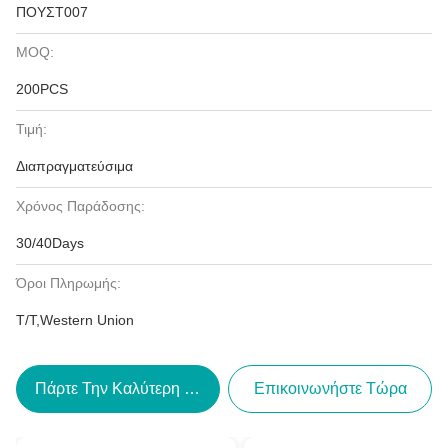
ΠΟΥΣΤ007
MOQ:
200PCS
Τιμή:
Διαπραγματεύσιμα
Χρόνος Παράδοσης:
30/40Days
Όροι Πληρωμής:
T/T,Western Union
Πάρτε Την Καλύτερη Τιμή
Επικοινωνήστε Τώρα