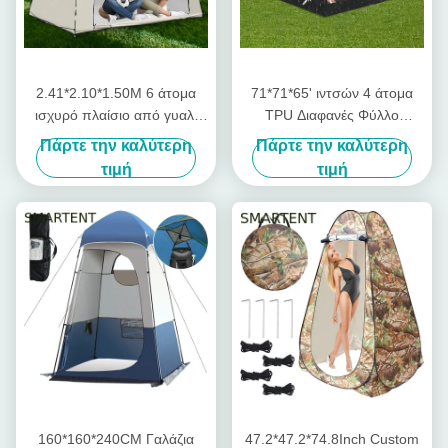
2.41*2.10*1.50M 6 άτομα
71*71*65' ιντσών 4 άτομα
ισχυρό πλαίσιο από γυαλί
TPU Διαφανές Φύλλο
ίνες αναδυόμενες αθλητικές
Φύλακα Γρήγορη ρύθμιση
Πάρτε την καλύτερη
Πάρτε την καλύτερη
σκηνές με προστασία από
Αδιάβροχη Προστασία UV
τιμή
τιμή
την υπεριώδη ακτινοβολία
Pop Up Αθλητική σκηνή
και αδιάβροχο σχεδιασμό
160*160*240CM Γαλάζια
47.2*47.2*74.8Inch Custom