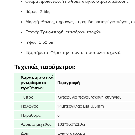
Όνομα προϊόντων: Υπαίθριες σκηνές στρατοπέδευσης
Βάρος: 2-5kg
Μορφή: Θόλος, σήραγγα, πυραμίδα, καταφύγιο πάγου, σ
Εποχή: Τρεις-εποχή, τεσσάρων εποχών
Ύψος: 1.52.5m
Εξαρτήματα: Φέρτε την τσάντα, πάσσαλοι, σχοινιά
Τεχνικές παράμετροι:
Χαρακτηριστικά
γνωρίσματα
Περιγραφή
προϊόντων
Τύπος
Καταφύγιο πάγου/σκηνή κυνηγιού
Πολωνός
Φίμπεργκλας Dia.9.5mm
Παράθυρα
6
Ανοικτό μέγεθος
181*360*210cm
Δομή
Ενιαίο στρώμα