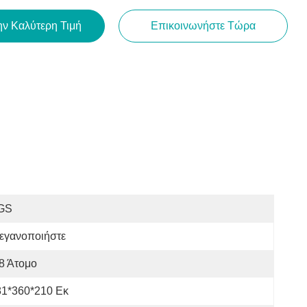
ην Καλύτερη Τιμή
Επικοινωνήστε Τώρα
GS
εγανοποιήστε
8 Άτομο
81*360*210 Εκ