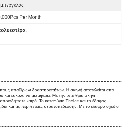
ίμπεργκλας
0,000Pcs Per Month
πολυεστέρα
, 
ς τύπους υπαίθριων δραστηριοτήτων. Η σκηνή αποτελείται από
ύ και εύκολο να μεταφέρει. Με την υπαίθρια σκηνή
 οποιοδήποτε καιρό. Το καταφύγιο TheIce και το έδαφος
ξίδια και τις περιπέτειες στρατοπέδευσης. Με το ελαφρύ σχέδιό