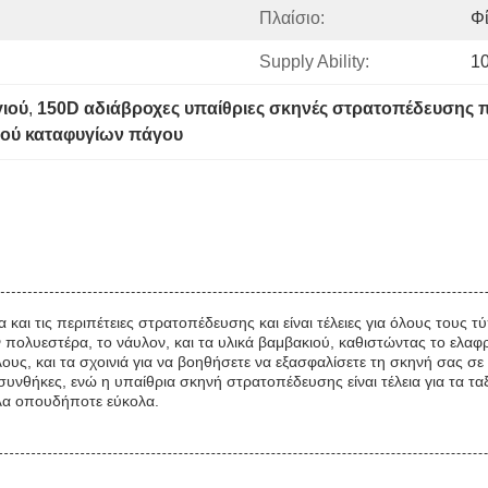
Πλαίσιο:
Φ
Supply Ability:
1
ιού
, 
150D αδιάβροχες υπαίθριες σκηνές στρατοπέδευσης 
ιού καταφυγίων πάγου
α και τις περιπέτειες στρατοπέδευσης και είναι τέλειες για όλους του
πολυεστέρα, το νάυλον, και τα υλικά βαμβακιού, καθιστώντας το ελαφρ
υς, και τα σχοινιά για να βοηθήσετε να εξασφαλίσετε τη σκηνή σας σε
ς συνθήκες, ενώ η υπαίθρια σκηνή στρατοπέδευσης είναι τέλεια για τα τα
ολα οπουδήποτε εύκολα.