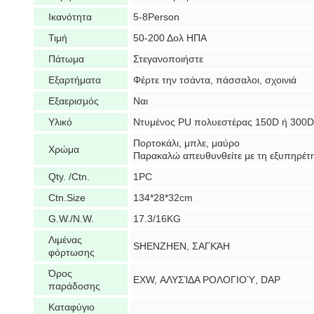
Ικανότητα
5-8Person
Τιμή
50-200 Δολ ΗΠΑ
Πάτωμα
Στεγανοποιήστε
Εξαρτήματα
Φέρτε την τσάντα, πάσσαλοι, σχοινιά
Εξαερισμός
Ναι
Υλικό
Ντυμένος PU πολυεστέρας 150D ή 300D
Πορτοκάλι, μπλε, μαύρο
Χρώμα
Παρακαλώ απευθυνθείτε με τη εξυπηρέτ
Qty. /Ctn.
1PC
Ctn.Size
134*28*32cm
G.W./N.W.
17.3/16KG
Λιμένας
SHENZHEN, ΣΑΓΚΆΗ
φόρτωσης
Όρος
EXW, ΑΛΥΣΊΔΑ ΡΟΛΟΓΙΟΎ, DAP
παράδοσης
Καταφύγιο