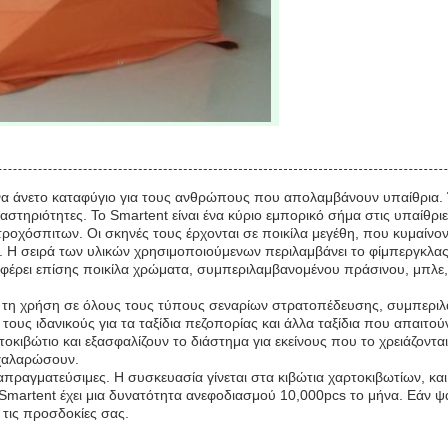
 άνετο καταφύγιο για τους ανθρώπους που απολαμβάνουν υπαίθρια. Έ
ς δραστηριότητες. Το Smartent είναι ένα κύριο εμπορικό σήμα στις υπα
οχόσπιτων. Οι σκηνές τους έρχονται σε ποικίλα μεγέθη, που κυμαίνοντ
 Η σειρά των υλικών χρησιμοποιούμενων περιλαμβάνει το φίμπεργκλας, το
φέρει επίσης ποικίλα χρώματα, συμπεριλαμβανομένου πράσινου, μπλε, κό
ια τη χρήση σε όλους τους τύπους σεναρίων στρατοπέδευσης, συμπεριλ
τους ιδανικούς για τα ταξίδια πεζοπορίας και άλλα ταξίδια που απαιτού
κιβώτιο και εξασφαλίζουν το διάστημα για εκείνους που το χρειάζονται
 χαλαρώσουν.
 διαπραγματεύσιμες. Η συσκευασία γίνεται στα κιβώτια χαρτοκιβωτίων, 
ο Smartent έχει μια δυνατότητα ανεφοδιασμού 10,000pcs το μήνα. Εάν 
 τις προσδοκίες σας.