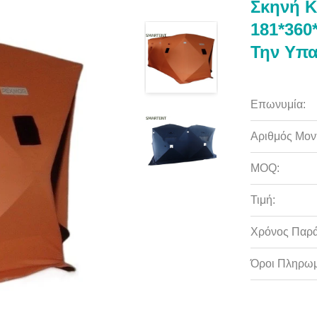
Σκηνή Κ
181*360
Την Υπα
Επωνυμία:
Αριθμός Μον
MOQ:
Τιμή:
Χρόνος Παρ
Όροι Πληρωμ