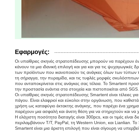
Εφαρμογές:
Οι υπαίθριες σκηνές στρατοπέδευσης μπορούν να παρέχουν ένα
κάνουν τα μια ιδανική επιλογή και για και για τις ψυχαγωγικέ
των προϊόντων που ικανοποιούν τις ανάγκες όλων των τύπων τρ
τη σήραγγα, την πυραμίδα, και τις τυφλές μορφές σκυλόσπιτων.
που ανταποκρίνεται στις ανάγκες σας τέλεια. Το Smartent προσ
την προστασία ενάντια στα στοιχεία και πιστοποιείται από SGS.
Οι υπαίθριες σκηνές στρατοπέδευσης Smartent είναι τέλειες γ
πάγου. Είναι ελαφριοί και εύκολοι στην οργάνωση, που καθιστά 
χρήση ως καταφύγιο έκτακτης ανάγκης, που παρέχει ένα χρηματο
παρέχουν μια ασφαλή και άνετη θέση για να στηριχτούν και να
Η ελάχιστη ποσότητα διαταγής είναι 300pcs, και οι τιμές είναι
περιλαμβάνουν T/T, PayPal, τη Western Union, και Lianlian. Τ
Smartent είναι μια άριστη επιλογή που είναι σίγουρη να υπερβεί