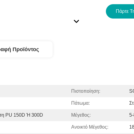
Πάρτε Τ
ραφή Προϊόντος
Πιστοποίηση:
S
Πάτωμα:
Στ
ση PU 150D Ή 300D
Μέγεθος:
5-
Ανοικτό Μέγεθος:
1