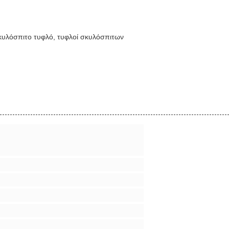
κυλόσπιτο τυφλό, τυφλοί σκυλόσπιτων