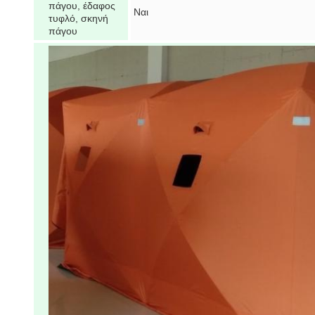
πάγου, έδαφος
Ναι
τυφλό, σκηνή
πάγου