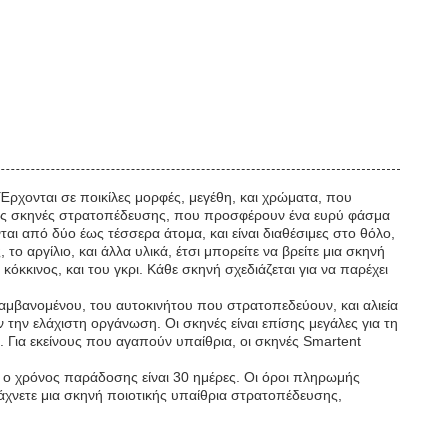
ρχονται σε ποικίλες μορφές, μεγέθη, και χρώματα, που
ίθριες σκηνές στρατοπέδευσης, που προσφέρουν ένα ευρύ φάσμα
αι από δύο έως τέσσερα άτομα, και είναι διαθέσιμες στο θόλο,
 αργίλιο, και άλλα υλικά, έτσι μπορείτε να βρείτε μια σκηνή
κκινος, και του γκρι. Κάθε σκηνή σχεδιάζεται για να παρέχει
αμβανομένου, του αυτοκινήτου που στρατοπεδεύουν, και αλιεία
ν την ελάχιστη οργάνωση. Οι σκηνές είναι επίσης μεγάλες για τη
. Για εκείνους που αγαπούν υπαίθρια, οι σκηνές Smartent
και ο χρόνος παράδοσης είναι 30 ημέρες. Οι όροι πληρωμής
ψάχνετε μια σκηνή ποιοτικής υπαίθρια στρατοπέδευσης,