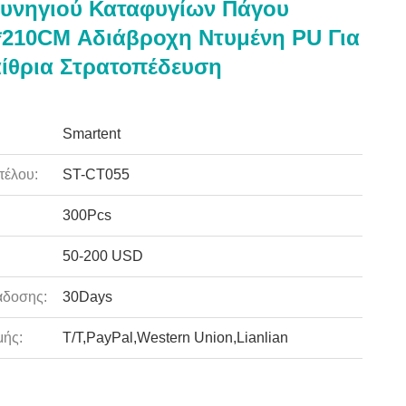
υνηγιού Καταφυγίων Πάγου
*210CM Αδιάβροχη Ντυμένη PU Για
ίθρια Στρατοπέδευση
Smartent
τέλου:
ST-CT055
300Pcs
50-200 USD
άδοσης:
30Days
ής:
T/T,PayPal,Western Union,Lianlian