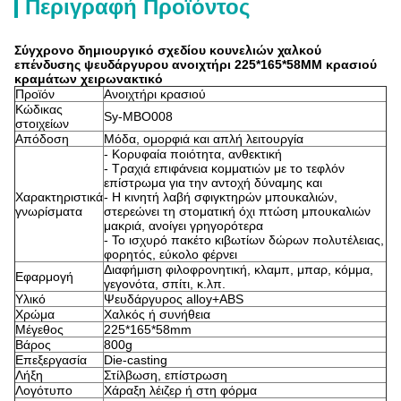
Περιγραφή Προϊόντος
Σύγχρονο δημιουργικό σχεδίου κουνελιών χαλκού
επένδυσης ψευδάργυρου ανοιχτήρι 225*165*58MM κρασιού
κραμάτων χειρωνακτικό
Προϊόν
Ανοιχτήρι κρασιού
Κώδικας
Sy-MBO008
στοιχείων
Απόδοση
Μόδα, ομορφιά και απλή λειτουργία
- Κορυφαία ποιότητα, ανθεκτική
- Τραχιά επιφάνεια κομματιών με το τεφλόν
επίστρωμα για την αντοχή δύναμης και
Χαρακτηριστικά
- Η κινητή λαβή σφιγκτηρών μπουκαλιών,
γνωρίσματα
στερεώνει τη στοματική όχι πτώση μπουκαλιών
μακριά, ανοίγει γρηγορότερα
- Το ισχυρό πακέτο κιβωτίων δώρων πολυτέλειας,
φορητός, εύκολο φέρνει
Διαφήμιση φιλοφρονητική, κλαμπ, μπαρ, κόμμα,
Εφαρμογή
γεγονότα, σπίτι, κ.λπ.
Υλικό
Ψευδάργυρος alloy+ABS
Χρώμα
Χαλκός ή συνήθεια
Μέγεθος
225*165*58mm
Βάρος
800g
Επεξεργασία
Die-casting
Λήξη
Στίλβωση, επίστρωση
Λογότυπο
Χάραξη λέιζερ ή στη φόρμα