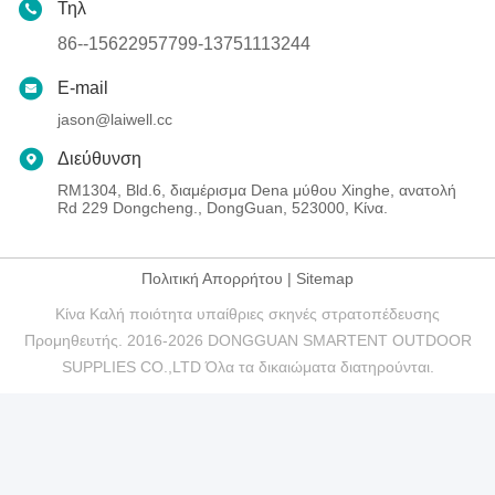
Τηλ
86--15622957799-13751113244
E-mail
jason@laiwell.cc
Διεύθυνση
RM1304, Bld.6, διαμέρισμα Dena μύθου Xinghe, ανατολή
Rd 229 Dongcheng., DongGuan, 523000, Κίνα.
Πολιτική Απορρήτου
|
Sitemap
Κίνα Καλή ποιότητα υπαίθριες σκηνές στρατοπέδευσης
Προμηθευτής. 2016-2026 DONGGUAN SMARTENT OUTDOOR
SUPPLIES CO.,LTD Όλα τα δικαιώματα διατηρούνται.