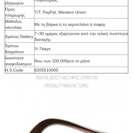
Παγκοσμίως
εξαγωγών
Όρος
T/T, PayPal, Western Union
πληρωμής
Μέθοδος
Με τη βάρκα ή το αεροπλάνο ή σαφής
ναυτιλίας
7~30 ημέρες εξαρτώνται από την τελική ποσότητα
Χρόνος Deliery
διαταγής
Χρόνος
3~7days
δειγμάτων
Ικανότητα
Άνω των 100,000pcs το μήνα
ανεφοδιασμού
H.S.Code
8205510000