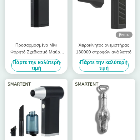
βίντεο
Προσαρμοσμένο Μίνι
Χειροκίνητος ανεμιστήρας
Φορητό Σχεδιασμό Μαύρη
130000 στροφών ανά λεπτό
Τσέπη Χειροκίνητος Βίαιο
Πάρτε την καλύτερη
Πάρτε την καλύτερη
Turbo Fan Τελική λύση
τιμή
τιμή
ψύξης Για Προσαρμοσμένες
ανάγκες