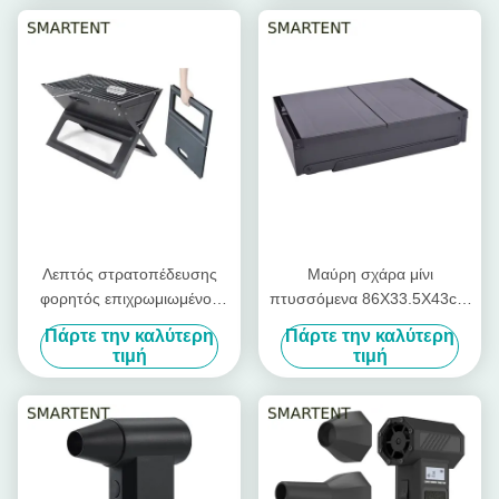
κοιλωμάτων δροσερά
Λεπτός στρατοπέδευσης
Μαύρη σχάρα μίνι
φορητός επιχρωμιωμένος
πτυσσόμενα 86X33.5X43cm
χάλυβας πτυσσόμενα
σχαρών στρατοπέδευσης
Πάρτε την καλύτερη
Πάρτε την καλύτερη
45X30X30cm σχαρών
ξυλάνθρακα επιχρωμιωμένου
τιμή
τιμή
ξυλάνθρακα υπαίθριος
χάλυβα