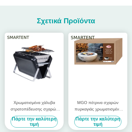
Σχετικά Προϊόντα
Χρωματισμένα χάλυβα
MGO πέτρινα σχαρών
στρατοπέδευσης σχαρών
πυρκαγιάς χρωματισμένα
σχαρών εξαρτήματα EN1860
κύπελλο χάλυβα πυρκαγιάς
Πάρτε την καλύτερη
Πάρτε την καλύτερη
στρατοπέδευσης φούρνων
εξαρτήματα 59.5X34.5cm
τιμή
τιμή
δροσερά
στρατοπέδευσης