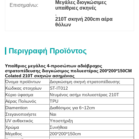
Μεγάλες διογκώσιμες 
Επισημαίνω:
υπαίθριες σκηνές
, 
210T σκηνή 200cm αέρα 
θόλων
Περιγραφή Προϊόντος
Υπαίθριος μεγάλος 4-προσώπων αδιάβροχος
στρατοπέδευσης διογκώσιμος πολυεστέρας 200*200*150CM
Colated 210T σκηνών ασημένιος
Όνομα προϊόντων
Διογκώσιμη σκηνή στρατοπέδευσης
Κώδικας στοιχείων
ST-IT012
Κύριο ύφασμα
Ντυμένος ασήμι πολυεστέρας 210T
Αέρας Πολωνός
TPU
Diamention
Διαθέσιμος για 6~12cm
Στεγανοποιήστε
Ναι
UV ανθεκτικός
Υποστήριξη
Χρώμα
Συνήθεια
Μέγεθος
200*200*150cm