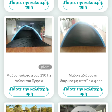
Πάρτε την καλύτερη
Πάρτε την καλύτερη
190T μεγάλο - επάνω
κατασκήνωσης
τιμή
τιμή
σκάστε επάνω τη σκηνή
βίντεο
Μαύρο πολυεστέρας 190T 2
Μαύρη αδιάβροχη
Άνθρωποι Πρησία
διογκώσιμη υπαίθρια φορητή
Πυροβόλητη σκηνή
διογκώσιμη σκηνή παραλιών
Πάρτε την καλύτερη
Πάρτε την καλύτερη
κατασκήνωσης
σκηνών 190T
τιμή
τιμή