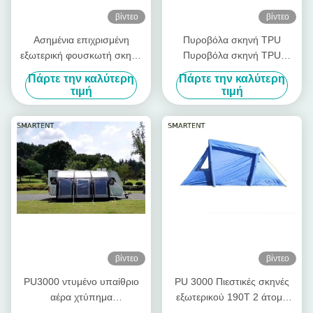
βίντεο
βίντεο
Ασημένια επιχρισμένη
Πυροβόλα σκηνή TPU
εξωτερική φουσκωτή σκηνή
Πυροβόλα σκηνή TPU
κατασκήνωσης 190T μπλε
Πυροβόλα σκηνή Πυροβόλα
Πάρτε την καλύτερη
Πάρτε την καλύτερη
Blow Up Pop Up σκηνή
σκηνή Πυροσβεστική
τιμή
τιμή
πολυεστέρας
βίντεο
βίντεο
PU3000 ντυμένο υπαίθριο
PU 3000 Πιεστικές σκηνές
αέρα χτύπημα
εξωτερικού 190T 2 άτομα
στρατοπέδευσης σκηνών
Πιεστικές σκηνές