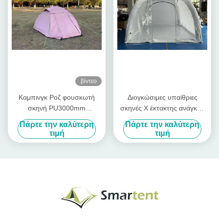
βίντεο
Καμπινγκ Ροζ φουσκωτή
Διογκώσιμες υπαίθριες
σκηνή PU3000mm
σκηνές Χ έκτακτης ανάγκης
φουσκωτή σκηνή
ιατρικός σκηνών θόλων
Πάρτε την καλύτερη
Πάρτε την καλύτερη
κατασκήνωσης 3 άτομα
Πολωνού αέρα μορφής που
τιμή
τιμή
απομονώνεται