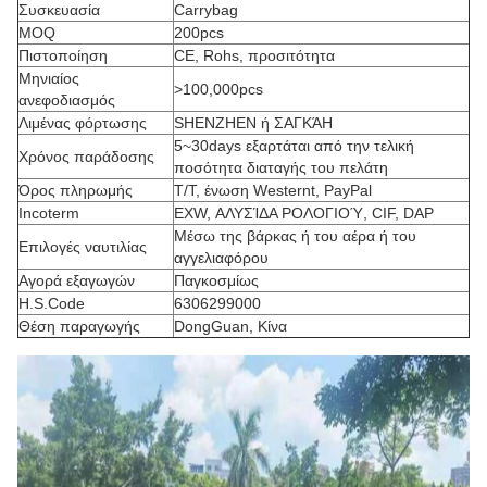
Συσκευασία
Carrybag
MOQ
200pcs
Πιστοποίηση
CE, Rohs, προσιτότητα
Μηνιαίος
>100,000pcs
ανεφοδιασμός
Λιμένας φόρτωσης
SHENZHEN ή ΣΑΓΚΆΗ
5~30days εξαρτάται από την τελική
Χρόνος παράδοσης
ποσότητα διαταγής του πελάτη
Όρος πληρωμής
T/T, ένωση Westernt, PayPal
Incoterm
EXW, ΑΛΥΣΊΔΑ ΡΟΛΟΓΙΟΎ, CIF, DAP
Μέσω της βάρκας ή του αέρα ή του
Επιλογές ναυτιλίας
αγγελιαφόρου
Αγορά εξαγωγών
Παγκοσμίως
H.S.Code
6306299000
Θέση παραγωγής
DongGuan, Κίνα