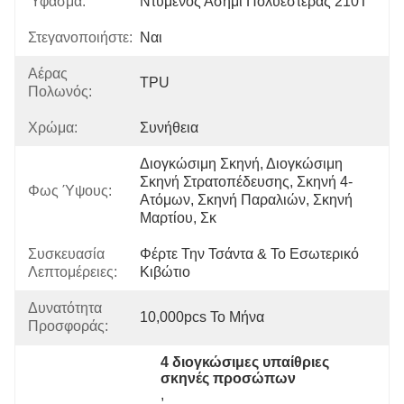
Ύφασμα:
Ντυμένος Ασήμι Πολυεστέρας 210T
Στεγανοποιήστε:
Ναι
Αέρας
TPU
Πολωνός:
Χρώμα:
Συνήθεια
Διογκώσιμη Σκηνή, Διογκώσιμη 
Σκηνή Στρατοπέδευσης, Σκηνή 4-
Φως Ύψους:
Ατόμων, Σκηνή Παραλιών, Σκηνή 
Μαρτίου, Σκ
Συσκευασία
Φέρτε Την Τσάντα & Το Εσωτερικό 
Λεπτομέρειες:
Κιβώτιο
Δυνατότητα
10,000pcs Το Μήνα
Προσφοράς:
4 διογκώσιμες υπαίθριες 
σκηνές προσώπων
, 