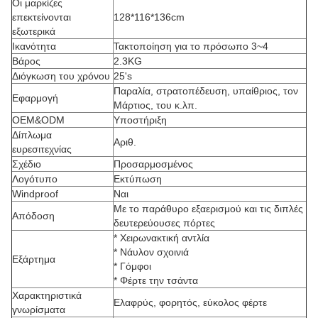
Οι μαρκίζες
επεκτείνονται
128*116*136cm
εξωτερικά
Ικανότητα
Τακτοποίηση για το πρόσωπο 3~4
Βάρος
2.3KG
Διόγκωση του χρόνου
25's
Παραλία, στρατοπέδευση, υπαίθριος, τον
Εφαρμογή
Μάρτιος, του κ.λπ.
OEM&ODM
Υποστήριξη
Δίπλωμα
Αριθ.
ευρεσιτεχνίας
Σχέδιο
Προσαρμοσμένος
Λογότυπο
Εκτύπωση
Windproof
Ναι
Με το παράθυρο εξαερισμού και τις διπλές
Απόδοση
δευτερεύουσες πόρτες
* Χειρωνακτική αντλία
* Νάυλον σχοινιά
Εξάρτημα
* Γόμφοι
* Φέρτε την τσάντα
Χαρακτηριστικά
Ελαφρύς, φορητός, εύκολος φέρτε
γνωρίσματα