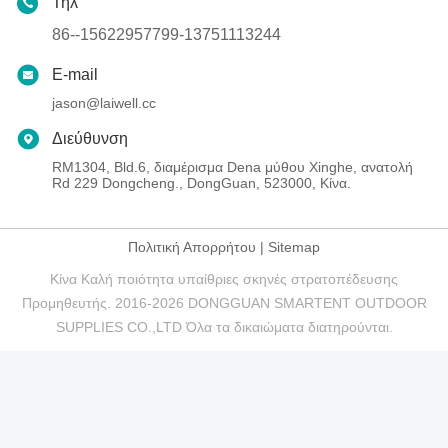
Τηλ
86--15622957799-13751113244
E-mail
jason@laiwell.cc
Διεύθυνση
RM1304, Bld.6, διαμέρισμα Dena μύθου Xinghe, ανατολή
Rd 229 Dongcheng., DongGuan, 523000, Κίνα.
Πολιτική Απορρήτου
|
Sitemap
Κίνα Καλή ποιότητα υπαίθριες σκηνές στρατοπέδευσης
Προμηθευτής. 2016-2026 DONGGUAN SMARTENT OUTDOOR
SUPPLIES CO.,LTD Όλα τα δικαιώματα διατηρούνται.