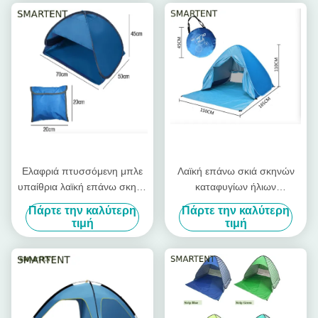
Ελαφριά πτυσσόμενη μπλε
Λαϊκή επάνω σκιά σκηνών
υπαίθρια λαϊκή επάνω σκηνή
καταφυγίων ήλιων
70X50X45cm καταφυγίων
πολυεστέρα 190T για την
Πάρτε την καλύτερη
Πάρτε την καλύτερη
ήλιων πολυεστέρα σκηνών
μπροστινή W κουρτίνα
τιμή
τιμή
190T στρατοπέδευσης
πορτών παραλιών