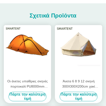
Σχετικά Προϊόντα
Οι άνετες υπαίθριες σκηνές
Άνετα 6 8 9 12 σκηνή
πορτοκαλί PU8000mm
300X300X200cm χακί
στρατοπέδευσης έντυσαν το
αδιάβροχο βαμβάκι
Πάρτε την καλύτερη
Πάρτε την καλύτερη
νάυλον Ripstop θόλο
PU3000mm καμπινών 10
τιμή
τιμή
πλαισίων αργιλίου 360T
ατόμων