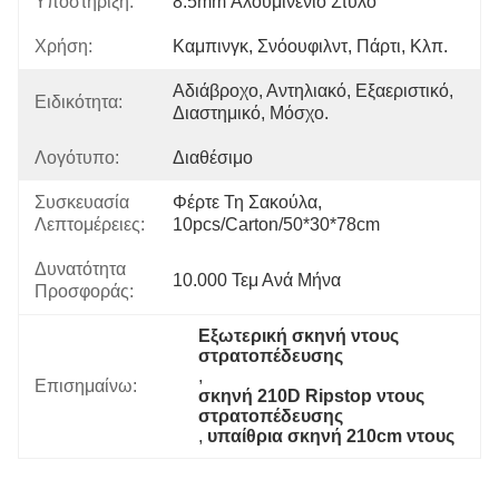
Υποστήριξη:
8.5mm Αλουμινένιο Στύλο
Χρήση:
Καμπινγκ, Σνόουφιλντ, Πάρτι, Κλπ.
Αδιάβροχο, Αντηλιακό, Εξαεριστικό, 
Ειδικότητα:
Διαστημικό, Μόσχο.
Λογότυπο:
Διαθέσιμο
Συσκευασία
Φέρτε Τη Σακούλα, 
Λεπτομέρειες:
10pcs/carton/50*30*78cm
Δυνατότητα
10.000 Τεμ Ανά Μήνα
Προσφοράς:
Εξωτερική σκηνή ντους 
στρατοπέδευσης
, 
Επισημαίνω:
σκηνή 210D Ripstop ντους 
στρατοπέδευσης
, 
υπαίθρια σκηνή 210cm ντους