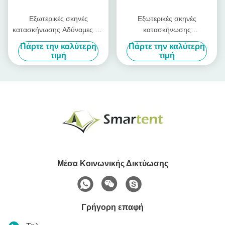
Εξωτερικές σκηνές
Εξωτερικές σκηνές
κατασκήνωσης Αδύναμες και
κατασκήνωσης
εύκολες στην εγκατάσταση
Αυτοματοποιημένη σκηνή
Πάρτε την καλύτερη
Πάρτε την καλύτερη
για όλες τις ανάγκες σας στο
παραλίας Plus Size Ασημένια
τιμή
τιμή
εξωτερικό, ταιριάζουν σε 2
επίστρωση 190T Πολυέστερ
ενήλικες ή 3 παιδιά
165*200*130cm Ηλιακό με
Προστασία UV50 Πολλαπλά
UV 50
χρώματα διαθέσιμα
Μέσα Κοινωνικής Δικτύωσης
Γρήγορη επαφή