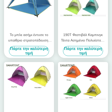
Το μπλε ασήμι έντυσε το
190T Φεστιβάλ Καμπινγκ
υπαίθριο στρατοπέδευσης
Τέντα Ασημένιο Πολυέστερο
σκηνών 190T καταφύγιο
Ακτινοβόλο Pop Up Canopy
Πάρτε την καλύτερη
Πάρτε την καλύτερη
210X210X130cm παραλιών
165X200X130cm
τιμή
τιμή
πολυεστέρα λαϊκό επάνω