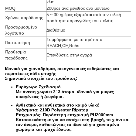
κλπ.
MOQ
200pcs ανά μέγεθος ανά μοντέλο
5 ~ 30 ημέρες εξαρτάται από την τελική
Χρόνος παράδοσης
ποσότητα παραγγελίας του πελάτη
Προσαρμοσμένο
Διαθέσιμο
λογότυπο
Συμμόρφωση με το πρότυπο
Πιστοποίηση
REACH,CE,Rohs
Προθεσμία
Επενδύσεις στην αγορά
παράδοσης
Ιδανικό για χιονοδρόμια, οικογενειακές εκδηλώσεις και
περιπέτειες κάθε εποχής
Σημαντικά στοιχεία του προϊόντος:
Ευρύχωρο Σχεδιασμό
Με άνεση χωράει 2 ̇ 3 άτομα, ιδανικό για μικρές
οικογένειες ή ζευγάρια.
Ανθεκτικό και ανθεκτικό στο καιρό υλικό
Υφάσματα: 210D Polyester Ripstop
Επιχρισμός: Πυρόστερη επιχρισμή PU2000mm
Κατασκευάστηκε για να αντέχει στη βροχή, το χιόνι και
τον άνεμο, καθιστώντας το ιδανικό για χιονισμένα
χωράφια και τραχύ έδαφος.