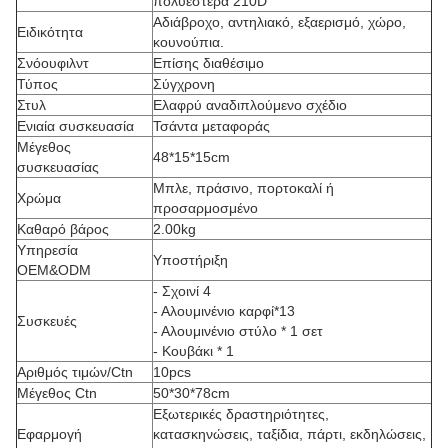
πολυεστέρα 210D
Αδιάβροχο, αντηλιακό, εξαερισμό, χώρο,
Ειδικότητα
κουνούπια.
Σνόουφιλντ
Επίσης διαθέσιμο
Τύπος
Σύγχρονη
Στυλ
Ελαφρύ αναδιπλούμενο σχέδιο
Ενιαία συσκευασία
Τσάντα μεταφοράς
Μέγεθος
48*15*15cm
συσκευασίας
Μπλε, πράσινο, πορτοκαλί ή
Χρώμα
προσαρμοσμένο
Καθαρό βάρος
2.00kg
Υπηρεσία
Υποστήριξη
OEM&ODM
- Σχοινί 4
- Αλουμινένιο καρφί*13
Συσκευές
- Αλουμινένιο στύλο * 1 σετ
- Κουβάκι * 1
Αριθμός τιμών/Ctn
10pcs
Μέγεθος Ctn
50*30*78cm
Εξωτερικές δραστηριότητες,
Εφαρμογή
κατασκηνώσεις, ταξίδια, πάρτι, εκδηλώσεις,