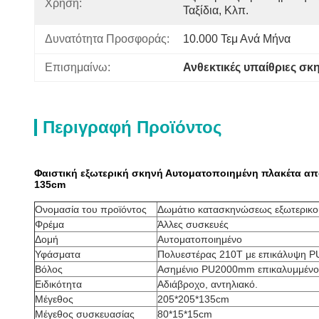
Χρήση:
Ταξίδια, Κλπ.
Δυνατότητα Προσφοράς:
10.000 Τεμ Ανά Μήνα
Επισημαίνω:
Ανθεκτικές υπαίθριες σ
Περιγραφή Προϊόντος
Φαιστική εξωτερική σκηνή Αυτοματοποιημένη πλακέτα απ
135cm
Ονομασία του προϊόντος
Δωμάτιο κατασκηνώσεως εξωτερικο
Φρέμα
Άλλες συσκευές
Δομή
Αυτοματοποιημένο
Υφάσματα
Πολυεστέρας 210T με επικάλυψη
Βόλος
Ασημένιο PU2000mm επικαλυμμένο
Ειδικότητα
Αδιάβροχο, αντηλιακό.
Μέγεθος
205*205*135cm
Μέγεθος συσκευασίας
80*15*15cm