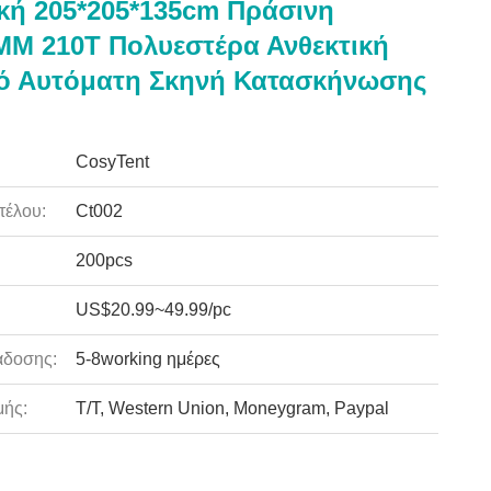
κή 205*205*135cm Πράσινη
M 210T Πολυεστέρα Ανθεκτική
ό Αυτόματη Σκηνή Κατασκήνωσης
CosyTent
τέλου:
Ct002
200pcs
US$20.99~49.99/pc
άδοσης:
5-8working ημέρες
ής:
T/T, Western Union, Moneygram, Paypal