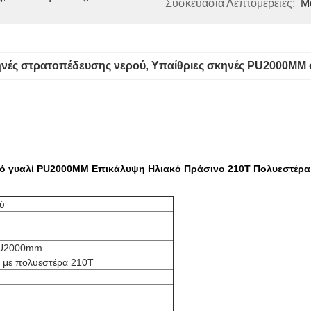
Συσκευασία Λεπτομέρειες:
Μ
κηνές στρατοπέδευσης νερού
, 
Υπαίθριες σκηνές PU2000MM
ό γυαλί PU2000MM Επικάλυψη Ηλιακό Πράσινο 210T Πολυεστέρα Κα
ύ
 PU2000mm
 με πολυεστέρα 210T