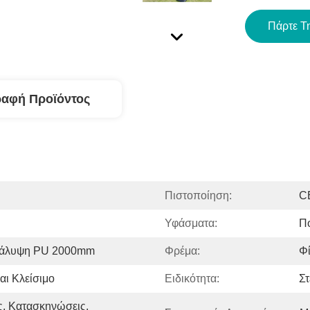
Πάρτε Τ
ραφή Προϊόντος
Πιστοποίηση:
C
Υφάσματα:
Π
κάλυψη PU 2000mm
Φρέμα:
Φ
αι Κλείσιμο
Ειδικότητα:
Στ
, Κατασκηνώσεις, 