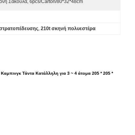
όνη Σακούλα, 6pcs/carton/80*32*48cm
 στρατοπέδευσης
, 
210t σκηνή πολυεστέρα
μπινγκ Τάντα Κατάλληλη για 3 ~ 4 άτομα 205 * 205 *