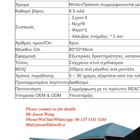
Χρώμα
Μπλε+Πράσινο συμμορφώνονται με
Καθαρό βάρος
4.5 κιλά
- Σχοινί 4
- Νύχι*8
Συσκευές
- Φλαπ*1
- Χάλυβας στήριξης: * 1 σετ
Αριθμός τιμών/Ctn
6pcs
Μέγεθος Ctn
80*32*48cm
Εφαρμογή
Εξωτερικές δραστηριότητες, κατασκη
Τύπος
Σύγχρονο στυλ σχεδιασμού
MOQ
200pcs ανά μέγεθος ανά μοντέλο
Χρόνος παράδοσης
5 ~ 30 ημέρες εξαρτάται από την τ
Προσαρμοσμένο λογότυπο
Διαθέσιμο
Πιστοποίηση
Συμμόρφωση με το πρότυπο REAC
Υπηρεσία OEM & ODM
Υποστήριξη