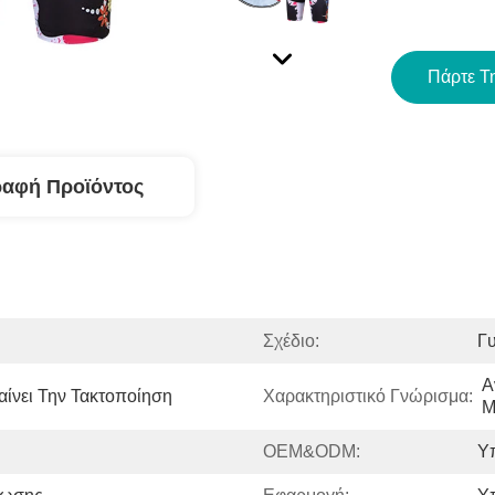
Πάρτε Τ
ραφή Προϊόντος
Σχέδιο:
Γ
Α
ίνει Την Τακτοποίηση
Χαρακτηριστικό Γνώρισμα:
Μ
OEM&ODM:
Υ