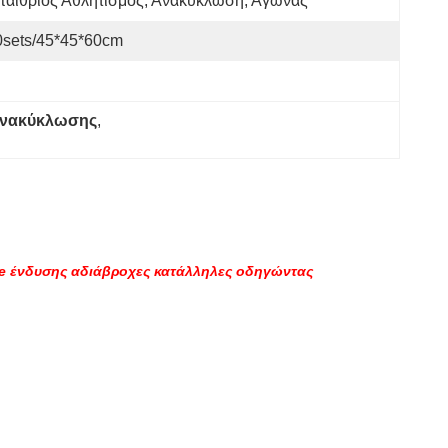
παίθριος Αθλητισμός, Ανακύκλωση, Αγώνας
0sets/45*45*60cm
 ανακύκλωσης
, 
e ένδυσης αδιάβροχες κατάλληλες οδηγώντας