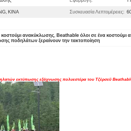
νωσης
Εφαρμογή:
Υ
G, ΚΙΝΑ
Συσκευασία Λεπτομέρειες:
6
α κοστούμι ανακύκλωσης
, 
Beathable όλοι σε ένα κοστούμι
ωσης ποδηλάτων ξεραίνουν την τακτοποίηση
ηλατών εκτύπωσης εξάχνωσης πολυεστέρα του Τζέρσεϋ Beathabl