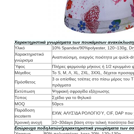
Χαρακτηριστικά γνωρίσματα των πουκάμισων ανακύκλωση
Υλικό
10% Spandex/90%polyester, 120~130g, Dry
Χαρακτηριστικό
Αναπνεύσιμη, ενεργός ποιότητα με quick-d
γνώρισμα
Ύφος
Πλήρες φερμουάρ μήκους ή 1/2 κρυμμένο 
Μέγεθος
Το S, Μ, Λ, XL, 2XL, 3XXL, δέχεται προσαρ
3 οι οπίσθιες τσέπες στο πίσω μέρος του 
Πρόσθετος
πράγματα
Εκτύπωση
Ψηφιακή σφραγίδα εξάχνωσης
Τύπος
Σχέδιο για το θηλυκό
MOQ
50pcs
Παράδοση
EXW, ΑΛΥΣΊΔΑ ΡΟΛΟΓΙΟΎ, CIF, DAP που χ
incoterm
Χρονική ανοχή
10~30days βάση στην τελική ποσότητα δια
Εσώρουχα ποδηλατών/χαρακτηριστικά γνωρίσματα των σο
Ύφασμα
80% πολυεστέρας, lycra 20%, 120~130g