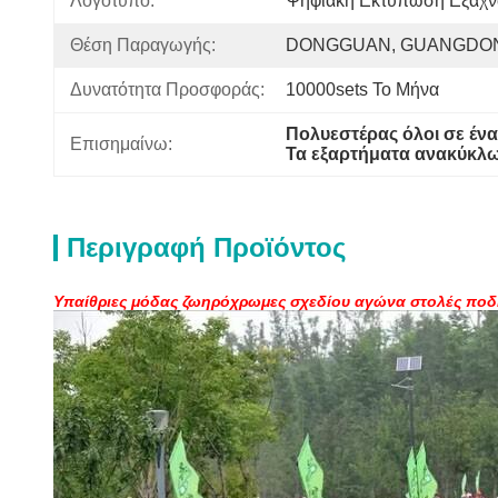
Λογότυπο:
Ψηφιακή Εκτύπωση Εξάχ
Θέση Παραγωγής:
DONGGUAN, GUANGDON
Δυνατότητα Προσφοράς:
10000sets Το Μήνα
Πολυεστέρας όλοι σε έν
Επισημαίνω:
Τα εξαρτήματα ανακύκλ
Περιγραφή Προϊόντος
Υπαίθριες μόδας ζωηρόχρωμες σχεδίου αγώνα στολές ποδ