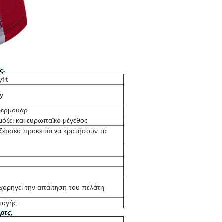
ς,
fit
ry
φερμουάρ
μόζει και ευρωπαϊκό μέγεθος
Τζέρσεϋ πρόκειται να κρατήσουν τα
ορηγεί την απαίτηση του πελάτη
ταγής
ρτς,