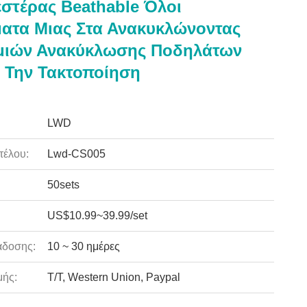
στέρας Beathable Όλοι
ατα Μιας Στα Ανακυκλώνοντας
μιών Ανακύκλωσης Ποδηλάτων
ι Την Τακτοποίηση
LWD
τέλου:
Lwd-CS005
50sets
US$10.99~39.99/set
άδοσης:
10 ~ 30 ημέρες
ής:
T/T, Western Union, Paypal