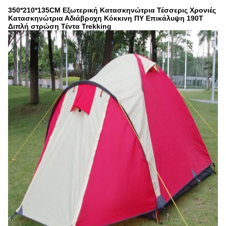
350*210*135CM Εξωτερική Κατασκηνώτρια Τέσσερις Χρονιές
Κατασκηνώτρια Αδιάβροχη Κόκκινη ΠΥ Επικάλυψη 190T
Διπλή στρώση Τέντα Trekking