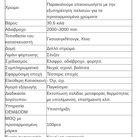
Παρακαλούμε επικοινωνήστε με την
Χρώμα
εξυπηρέτηση πελατών για τα
προσαρμοσμένα χρώματα
Βάρος
30,6 κιλά
Αδιάβροχο
2000~3000 mm
Τοποθεσία του
ΓκουανγκΝτονγκ, Κίνα
κατασκευαστή
Δομή
Διπλό στρώμα
Λιμάνι φόρτωσης
Σένζεν
Σχεδιασμός
Ελαφρύ, αδιάβροχο, φορητό.
Συμπληρωματικό
Νυχιά, σχοινί, βαλίτσα.
Εφαρμόσιμη εποχή
Τέσσερις εποχές
Ελεύθερη Κατασκευή
- Όχι, όχι.
Αγορά εξαγωγής
Παγκόσμια
Διαδικασία
Εκτύπωση σελίδας μεταφοράς θερμότητας
λογότυπου
με υπολίμανση, επισήμανση κλπ.
Υπηρεσία
Υποστήριξη
OEM&ODM
MOQ με
προσαρμοσμένη
100pcs
μάρκα