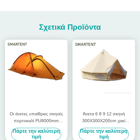
Σχετικά Προϊόντα
Οι άνετες υπαίθριες σκηνές
Άνετα 6 8 9 12 σκηνή
πορτοκαλί PU8000mm
300X300X200cm χακί
στρατοπέδευσης έντυσαν το
αδιάβροχο βαμβάκι
Πάρτε την καλύτερη
Πάρτε την καλύτερη
νάυλον Ripstop θόλο
PU3000mm καμπινών 10
τιμή
τιμή