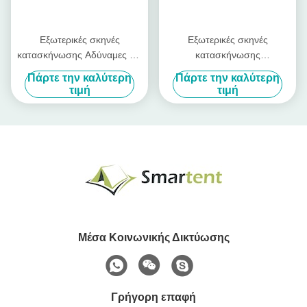
Εξωτερικές σκηνές
Εξωτερικές σκηνές
κατασκήνωσης Αδύναμες και
κατασκήνωσης
εύκολες στην εγκατάσταση
Αυτοματοποιημένη σκηνή
Πάρτε την καλύτερη
Πάρτε την καλύτερη
για όλες τις ανάγκες σας στο
παραλίας Plus Size Ασημένια
τιμή
τιμή
εξωτερικό, ταιριάζουν σε 2
επίστρωση 190T Πολυέστερ
ενήλικες ή 3 παιδιά
165*200*130cm Ηλιακό με
Προστασία UV50 Πολλαπλά
UV 50
χρώματα διαθέσιμα
Μέσα Κοινωνικής Δικτύωσης
Γρήγορη επαφή