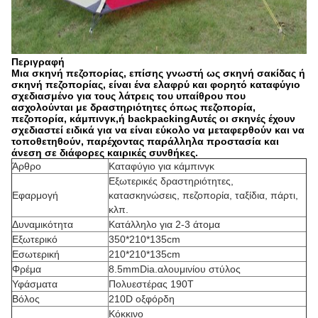
Περιγραφή
Μια σκηνή πεζοπορίας, επίσης γνωστή ως σκηνή σακίδας ή
σκηνή πεζοπορίας, είναι ένα ελαφρύ και φορητό καταφύγιο
σχεδιασμένο για τους λάτρεις του υπαίθρου που
ασχολούνται με δραστηριότητες όπως πεζοπορία,
πεζοπορία, κάμπινγκ,ή backpackingΑυτές οι σκηνές έχουν
σχεδιαστεί ειδικά για να είναι εύκολο να μεταφερθούν και να
τοποθετηθούν, παρέχοντας παράλληλα προστασία και
άνεση σε διάφορες καιρικές συνθήκες.
Άρθρο
Καταφύγιο για κάμπινγκ
Εξωτερικές δραστηριότητες,
Εφαρμογή
κατασκηνώσεις, πεζοπορία, ταξίδια, πάρτι,
κλπ.
Δυναμικότητα
Κατάλληλο για 2-3 άτομα
Εξωτερικό
350*210*135cm
Εσωτερική
210*210*135cm
Φρέμα
8.5mmDia.αλουμινίου στύλος
Υφάσματα
Πολυεστέρας 190T
Βόλος
210D οξφόρδη
Κόκκινο