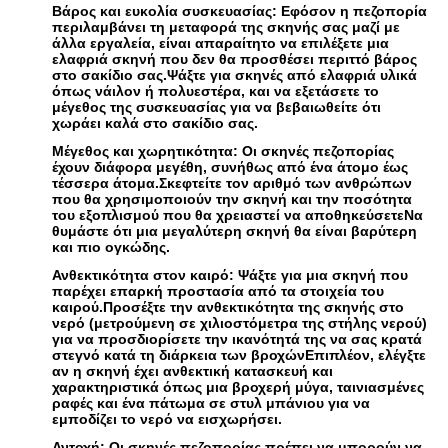
Βάρος και ευκολία συσκευασίας: Εφόσον η πεζοπορία
περιλαμβάνει τη μεταφορά της σκηνής σας μαζί με
άλλα εργαλεία, είναι απαραίτητο να επιλέξετε μια
ελαφριά σκηνή που δεν θα προσθέσει περιττό βάρος
στο σακίδιο σας.Ψάξτε για σκηνές από ελαφριά υλικά
όπως νάιλον ή πολυεστέρα, και να εξετάσετε το
μέγεθος της συσκευασίας για να βεβαιωθείτε ότι
χωράει καλά στο σακίδιο σας.
Μέγεθος και χωρητικότητα: Οι σκηνές πεζοπορίας
έχουν διάφορα μεγέθη, συνήθως από ένα άτομο έως
τέσσερα άτομα.Σκεφτείτε τον αριθμό των ανθρώπων
που θα χρησιμοποιούν την σκηνή και την ποσότητα
του εξοπλισμού που θα χρειαστεί να αποθηκεύσετεΝα
θυμάστε ότι μια μεγαλύτερη σκηνή θα είναι βαρύτερη
και πιο ογκώδης.
Ανθεκτικότητα στον καιρό: Ψάξτε για μια σκηνή που
παρέχει επαρκή προστασία από τα στοιχεία του
καιρού.Προσέξτε την ανθεκτικότητα της σκηνής στο
νερό (μετρούμενη σε χιλιοστόμετρα της στήλης νερού)
για να προσδιορίσετε την ικανότητά της να σας κρατά
στεγνό κατά τη διάρκεια των βροχώνΕπιπλέον, ελέγξτε
αν η σκηνή έχει ανθεκτική κατασκευή και
χαρακτηριστικά όπως μια βροχερή μύγα, ταινιασμένες
ραφές και ένα πάτωμα σε στυλ μπάνιου για να
εμποδίζει το νερό να εισχωρήσει.
Αντοχή: Οι σκηνές πεζοπορίας πρέπει να μπορούν να