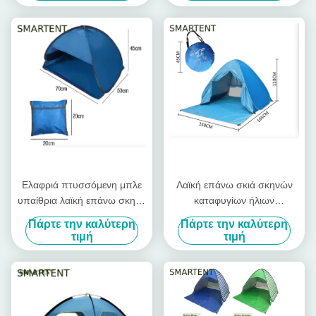
πλαισίων αργιλίου 360T
ατόμων
Ελαφριά πτυσσόμενη μπλε
Λαϊκή επάνω σκιά σκηνών
υπαίθρια λαϊκή επάνω σκηνή
καταφυγίων ήλιων
70X50X45cm καταφυγίων
πολυεστέρα 190T για την
Πάρτε την καλύτερη
Πάρτε την καλύτερη
ήλιων πολυεστέρα σκηνών
μπροστινή W κουρτίνα
τιμή
τιμή
190T στρατοπέδευσης
πορτών παραλιών