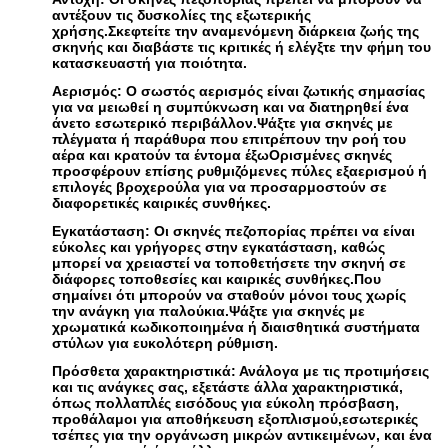
αντέξουν τις δυσκολίες της εξωτερικής
χρήσης.Σκεφτείτε την αναμενόμενη διάρκεια ζωής της
σκηνής και διαβάστε τις κριτικές ή ελέγξτε την φήμη του
κατασκευαστή για ποιότητα.
Αερισμός: Ο σωστός αερισμός είναι ζωτικής σημασίας
για να μειωθεί η συμπύκνωση και να διατηρηθεί ένα
άνετο εσωτερικό περιβάλλον.Ψάξτε για σκηνές με
πλέγματα ή παράθυρα που επιτρέπουν την ροή του
αέρα και κρατούν τα έντομα έξωΟρισμένες σκηνές
προσφέρουν επίσης ρυθμιζόμενες πύλες εξαερισμού ή
επιλογές βροχερούλα για να προσαρμοστούν σε
διαφορετικές καιρικές συνθήκες.
Εγκατάσταση: Οι σκηνές πεζοπορίας πρέπει να είναι
εύκολες και γρήγορες στην εγκατάσταση, καθώς
μπορεί να χρειαστεί να τοποθετήσετε την σκηνή σε
διάφορες τοποθεσίες και καιρικές συνθήκες.Που
σημαίνει ότι μπορούν να σταθούν μόνοι τους χωρίς
την ανάγκη για παλούκια.Ψάξτε για σκηνές με
χρωματικά κωδικοποιημένα ή διαισθητικά συστήματα
στύλων για ευκολότερη ρύθμιση.
Πρόσθετα χαρακτηριστικά: Ανάλογα με τις προτιμήσεις
και τις ανάγκες σας, εξετάστε άλλα χαρακτηριστικά,
όπως πολλαπλές εισόδους για εύκολη πρόσβαση,
προθάλαμοι για αποθήκευση εξοπλισμού,εσωτερικές
τσέπες για την οργάνωση μικρών αντικειμένων, και ένα