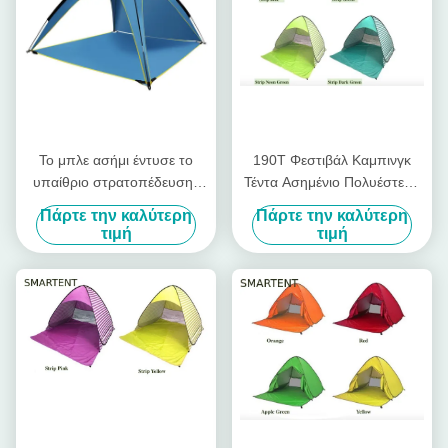
Το μπλε ασήμι έντυσε το
190T Φεστιβάλ Καμπινγκ
υπαίθριο στρατοπέδευσης
Τέντα Ασημένιο Πολυέστερο
σκηνών 190T καταφύγιο
Ακτινοβόλο Pop Up Canopy
Πάρτε την καλύτερη
Πάρτε την καλύτερη
210X210X130cm παραλιών
165X200X130cm
τιμή
τιμή
πολυεστέρα λαϊκό επάνω