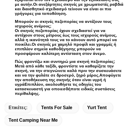
με αυτήν.Οι ανεξάρτητες σκηνές με χρωματιστές ραβδιά
και διαισθητικό σχεδιασμό τείνουν να είναι οι πιο
γρήγορες για τοποθέτηση.
Μπορούν οι σκηνές πεζοπορίας να αντέξουν τους
ισχυρούς ανέμους;
Οι σκηνές πεζοπορίας έχουν σχεδιαστεί για να
αντέχουν στους μέτρους έως τους ισχυρούς ανέμους,
αλλά η ικανότητά τους να το κάνουν αυτό μπορεί να
ποικίλει.Οι σκηνές με χαμηλό προφίλ και γραμμές ή
επιπλέον σημεία καθοδήγησης μπορούν να
προσφέρουν καλύτερη αντίσταση στον άνεμο.
Πώς φροντίζω και συντηρώ μια σκηνή πεζοπορίας;
Μετά από κάθε ταξίδι, φροντίστε να καθαρίζετε την
σκηνή, να την στεγνώνετε καλά πριν την συσκευάσετε
και να την φυλάτε σε δροσερό, ξηρό μέρος.Αποφύγετε
την αποθήκευση της σκηνής όταν είναι υγρή ή
υγράΕπιπλέον, ακολουθήστε τις οδηγίες του
κατασκευαστή για οποιεσδήποτε ειδικές συστάσεις
περίθαλψης.
Ετικέτες:
Tents For Sale
Yurt Tent
Tent Camping Near Me