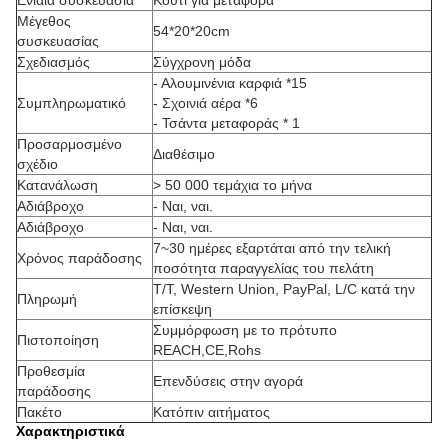
Ενιαία συσκευασία
Κουτί για μεταφορά
Μέγεθος
54*20*20cm
συσκευασίας
Σχεδιασμός
Σύγχρονη μόδα
- Αλουμινένια καρφιά *15
Συμπληρωματικό
- Σχοινιά αέρα *6
- Τσάντα μεταφοράς * 1
Προσαρμοσμένο
Διαθέσιμο
σχέδιο
Κατανάλωση
> 50 000 τεμάχια το μήνα
Αδιάβροχο
- Ναι, ναι.
Αδιάβροχο
- Ναι, ναι.
7~30 ημέρες εξαρτάται από την τελική
Χρόνος παράδοσης
ποσότητα παραγγελίας του πελάτη
Τ/Τ, Western Union, PayPal, L/C κατά την
Πληρωμή
επίσκεψη
Συμμόρφωση με το πρότυπο
Πιστοποίηση
REACH,CE,Rohs
Προθεσμία
Επενδύσεις στην αγορά
παράδοσης
Πακέτο
Κατόπιν αιτήματος
Χαρακτηριστικά